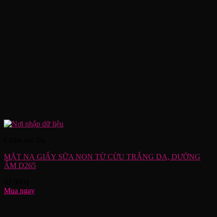
Chăm sóc Da
MẶT NẠ GIẤY SỮA NON TỪ CỪU TRẮNG DA, DƯỠNG
ẨM D265
43,000
₫
Mua ngay