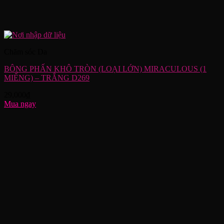
Chăm sóc Da
BÔNG PHẤN KHÔ TRÒN (LOẠI LỚN) MIRACULOUS (1
MIẾNG) – TRẮNG D269
29,000
₫
Mua ngay