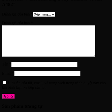
A482”
Đánh giá của bạn
*
Đánh giá của bạn
*
Tên
*
Email
*
Lưu tên của tôi, email, và trang web trong trình duyệt này cho
lần bình luận kế tiếp của tôi.
Sản phẩm tương tự