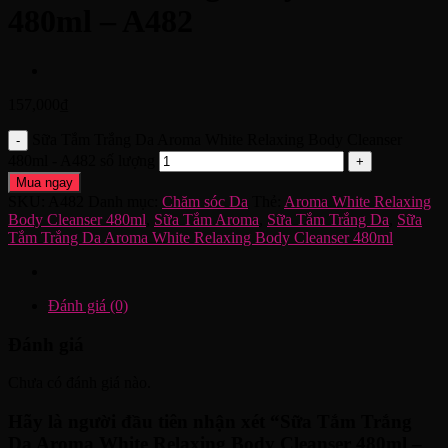
480ml – A482
157,000
₫
Sữa Tắm Trắng Da Aroma White Relaxing Body Cleanser
480ml - A482 số lượng
Mua ngay
SKU:
A482
Danh mục:
Chăm sóc Da
Thẻ:
Aroma White Relaxing
Body Cleanser 480ml
,
Sữa Tắm Aroma
,
Sữa Tắm Trắng Da
,
Sữa
Tắm Trắng Da Aroma White Relaxing Body Cleanser 480ml
Đánh giá (0)
Đánh giá
Chưa có đánh giá nào.
Hãy là người đầu tiên nhận xét “Sữa Tắm Trắng
Da Aroma White Relaxing Body Cleanser 480ml –