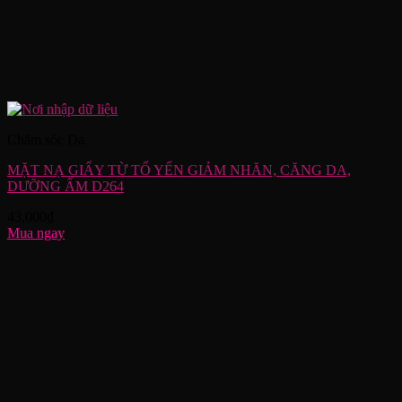
Chăm sóc Da
MẶT NẠ GIẤY TỪ TỔ YẾN GIẢM NHĂN, CĂNG DA,
DƯỠNG ẨM D264
43,000
₫
Mua ngay