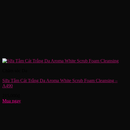
Chăm sóc Da
Sữa Tắm Cát Trắng Da Aroma White Scrub Foam Cleansing –
A490
215,000
₫
Mua ngay