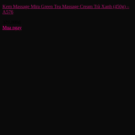
Kem Massage Mira Green Tea Massage Cream Trà Xanh (450g) –
A576
329,000
₫
Mua ngay