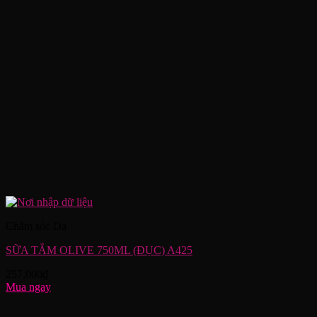
Chăm sóc Da
SỮA TẮM OLIVE 750ML (ĐỤC) A425
257,000
₫
Mua ngay