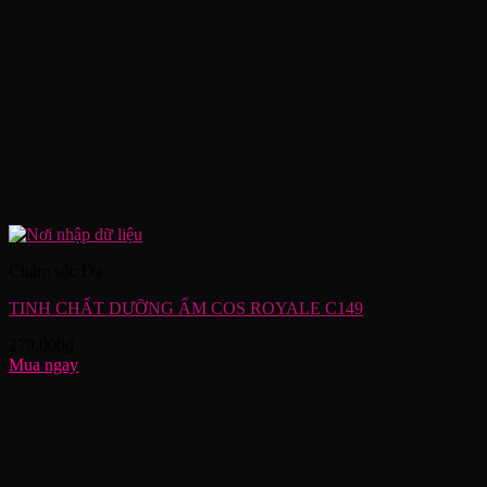
Chăm sóc Da
TINH CHẤT DƯỠNG ẨM COS ROYALE C149
279,000
₫
Mua ngay