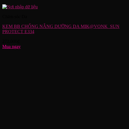
Chăm sóc Da
KEM BB CHỐNG NẴNG DƯỠNG DA MIK@VONK_SUN
PROTECT E334
272,000
₫
Mua ngay