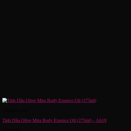
Chăm sóc Da
Tinh Dầu Olive Mira Body Essence Oil (275ml) – A619
215,000
₫