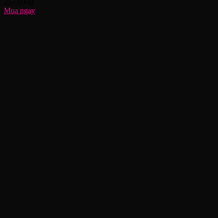
257,000
₫
Mua ngay